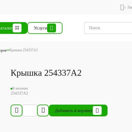
г. Ли
аталог
Услуги
Крышка 254337A2
торов
Крышка 254337A2
В наличии
254337A2
Добавить в корзину