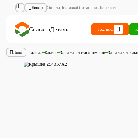
Оплата
Доставка
О компании
Контакты
Липецк
СельхозДеталь
Техника
К
Назад
Главная
Каталог
Запчасти для сельхозтехники
Запчасти для трак